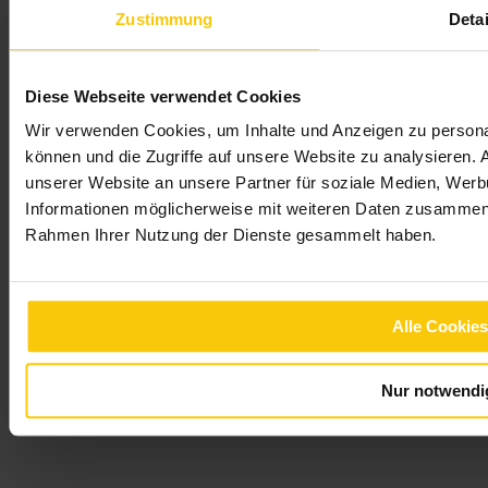
Zustimmung
Detai
Diese Webseite verwendet Cookies
Wir verwenden Cookies, um Inhalte und Anzeigen zu personal
können und die Zugriffe auf unsere Website zu analysieren.
unserer Website an unsere Partner für soziale Medien, Werb
Informationen möglicherweise mit weiteren Daten zusammen, d
Rahmen Ihrer Nutzung der Dienste gesammelt haben.
Konfiguriere deine PV Anlage
Basierend auf deinen Angaben haben wir die optimale Anlage für
dich schon vorausgewählt.
Alle Cookies
Nur notwendi