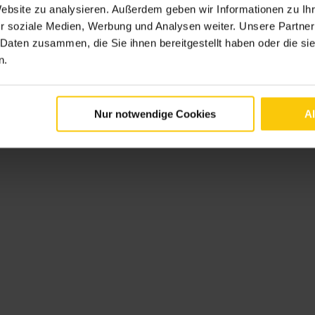
Website zu analysieren. Außerdem geben wir Informationen zu I
iterer zufriedener Krone Sonne Kunde.
r soziale Medien, Werbung und Analysen weiter. Unsere Partner
 Daten zusammen, die Sie ihnen bereitgestellt haben oder die s
n.
Krone Sonne Freunde Programm inkl. deines Empfehlungscodes.
Nur notwendige Cookies
A
n und Verwandten, die über die Anschaffung einer PV-Anlage nachde
 bei Krone Sonne, können sie deinen Empfehlungscode in unserem Pla