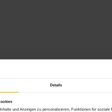
e. Mit kleinen Taten können wir Großes bewirken, und eine lebenswert
 deinen Teil zur Energiewende bei.
ine Liebsten mit je 150 Euro beschenken.
e Person jeweils eine Prämie.
Details
Cookies
nhalte und Anzeigen zu personalisieren, Funktionen für soziale