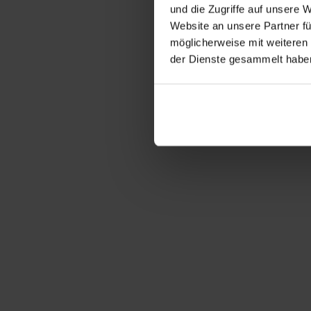
Freunde werben
und die Zugriffe auf unsere 
Bestelle noch heute deine Krone Sonne PV-Anlage und werde ein we
Website an unsere Partner fü
möglicherweise mit weiteren
2
der Dienste gesammelt habe
Empfehlungscode
empfangen
Als Krone Sonne Kunde bekommst du automatisch eine E-Mail zum 
3
Code teilen
Teile deinen zugesendeten Empfehlungscode mit Freunden, Bekannte
4
Kunden werben
Bestellen deine Freunde, Bekannten und Verwandten eine PV-Anlage
5
Prämie erhalten