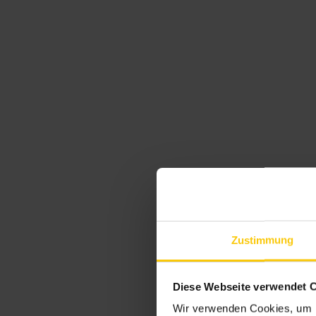
Freunde werben Freunde
Wenn es um den Schutz unseres Klimas geht, dann zählt jeder Einzeln
Nimm jetzt an unserem Krone Sonne Freunde Programm teil und trage
Mit unserem Weiterempfehlungsprogramm kannst Du Dich und de
Für jeden empfohlenen Neukunden erhältst Du und die empfohlen
Zustimmung
JETZT FREUND:IN WERBEN
Teilnahmebedingungen (PDF)
Diese Webseite verwendet 
1
Wir verwenden Cookies, um I